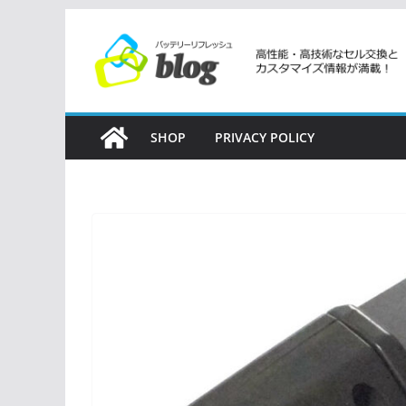
コ
ン
テ
ン
ツ
SHOP
PRIVACY POLICY
へ
ス
キ
ッ
プ