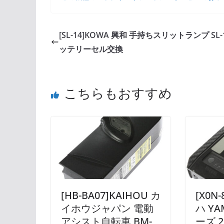
[SL-14]KOWA 興和 手持ちスリットランプ SL-
ッテリーセル交換
こちらもおすすめ
[HB-BA07]KAIHOU カ
[X0N-
イホウジャパン 電動
ハ YA
アシスト自転車 BM-
ーズ 2