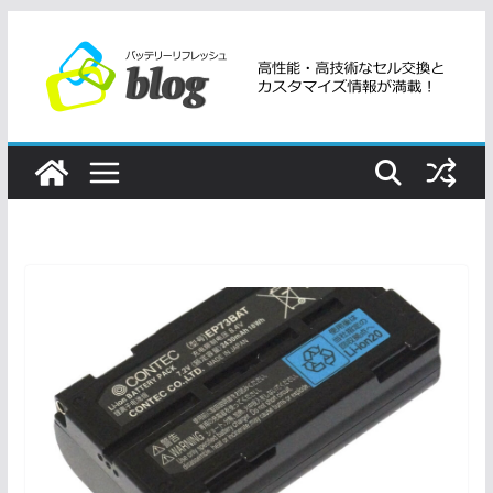
コ
ン
テ
ン
ツ
へ
ス
キ
ッ
プ