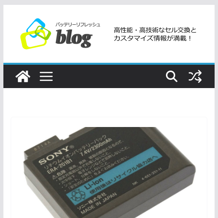
コ
ン
テ
ン
ツ
へ
ス
キ
ッ
プ