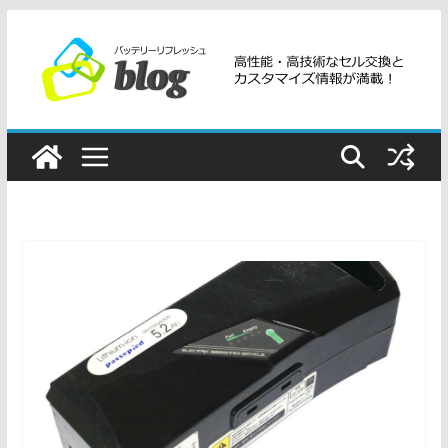
コ
ン
テ
ン
ツ
へ
ス
キ
ッ
プ