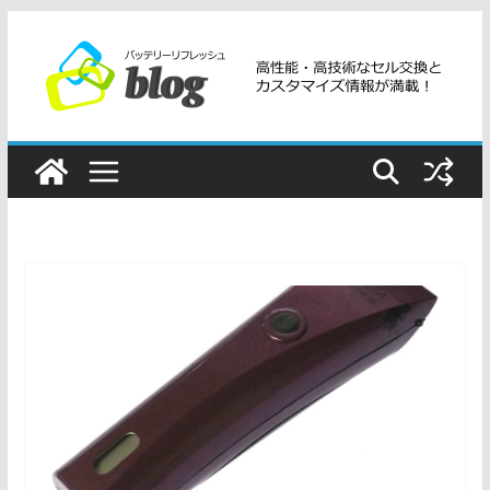
コ
ン
テ
ン
ツ
へ
ス
キ
ッ
プ