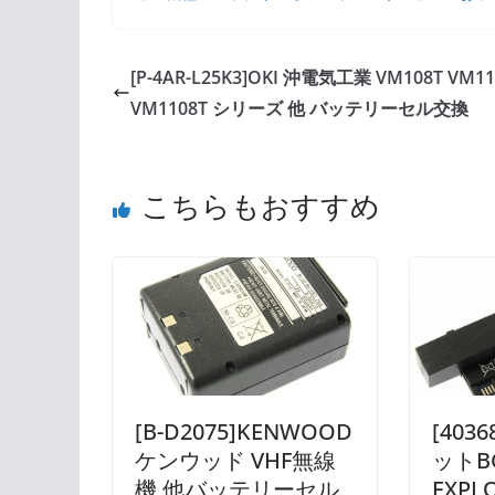
[P-4AR-L25K3]OKI 沖電気工業 VM108T VM11
VM1108T シリーズ 他 バッテリーセル交換
こちらもおすすめ
[B-D2075]KENWOOD
[403
ケンウッド VHF無線
ットB
機 他バッテリーセル
EXPL