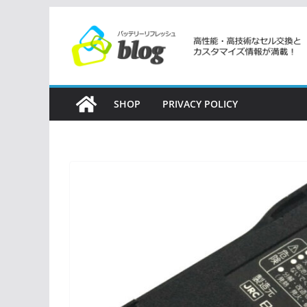
コ
ン
テ
ン
ツ
SHOP
PRIVACY POLICY
へ
ス
キ
ッ
プ