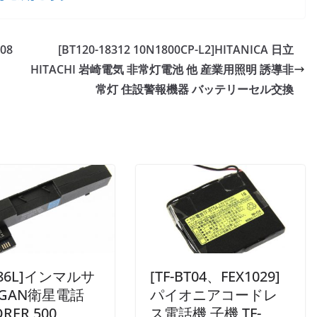
08
[BT120-18312 10N1800CP-L2]HITANICA 日立
HITACHI 岩崎電気 非常灯電池 他 産業用照明 誘導非
常灯 住設警報機器 バッテリーセル交換
686L]インマルサ
[TF-BT04、FEX1029]
GAN衛星電話
パイオニアコードレ
ORER 500、
ス電話機 子機 TF-