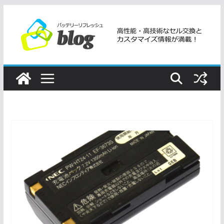
コ
ン
テ
ン
ツ
へ
ス
キ
ッ
プ