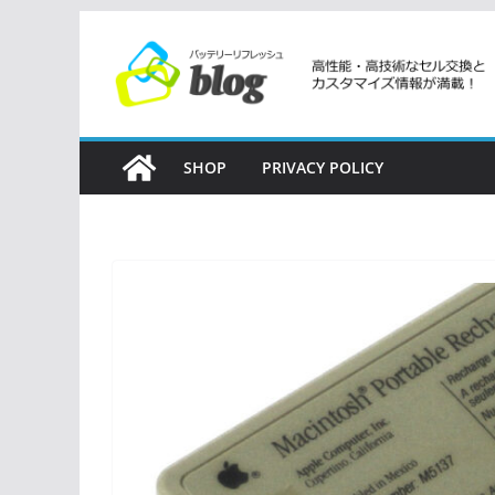
コ
ン
テ
ン
ツ
SHOP
PRIVACY POLICY
へ
ス
キ
ッ
プ