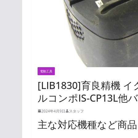
電動工具
[LIB1830]育良精
ルコンポIS-CP13L
2024年4月9日
スタッフ
主な対応機種など商品