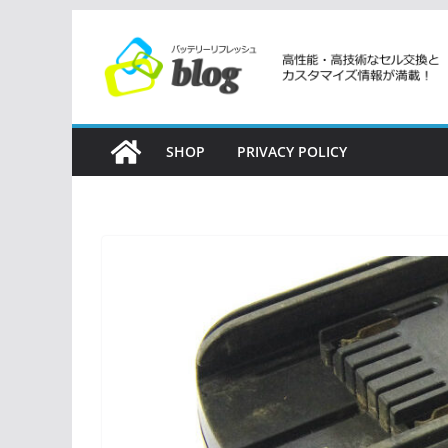
コ
ン
テ
ン
ツ
SHOP
PRIVACY POLICY
へ
ス
キ
ッ
プ