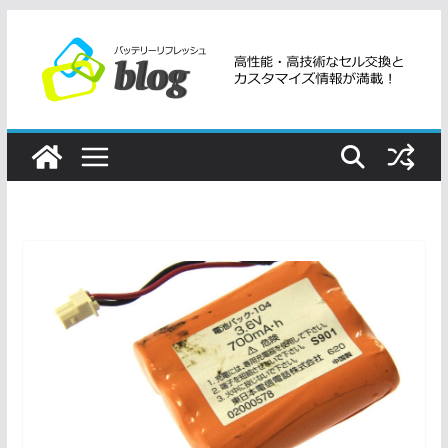
コ
ン
テ
ン
ツ
へ
ス
キ
ッ
プ