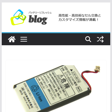
コ
ン
テ
ン
ツ
へ
ス
キ
ッ
プ