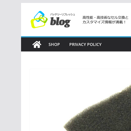
コ
ン
テ
ン
ツ
SHOP
PRIVACY POLICY
へ
ス
キ
ッ
プ