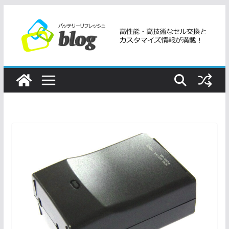
コ
ン
テ
ン
ツ
へ
ス
キ
ッ
プ