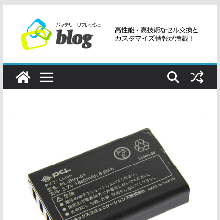
コ
ン
テ
ン
ツ
へ
ス
キ
ッ
プ