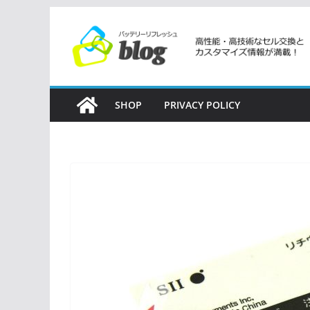
コ
ン
テ
ン
ツ
SHOP
PRIVACY POLICY
へ
ス
キ
ッ
プ