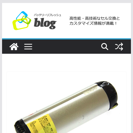
コ
ン
テ
ン
ツ
へ
ス
キ
ッ
プ