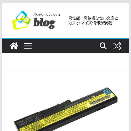
コ
ン
テ
ン
ツ
へ
ス
キ
ッ
プ