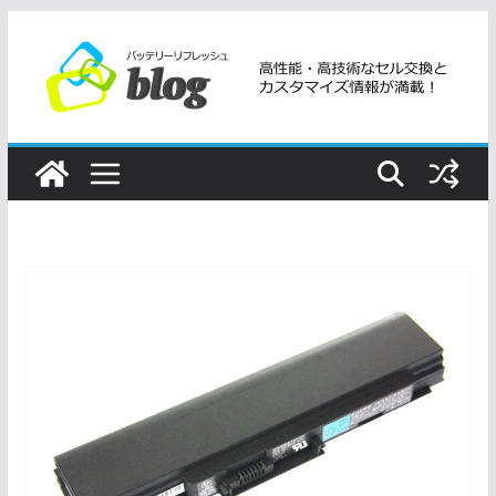
コ
ン
テ
ン
ツ
へ
ス
キ
ッ
プ