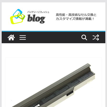
コ
ン
テ
ン
ツ
へ
ス
キ
ッ
プ