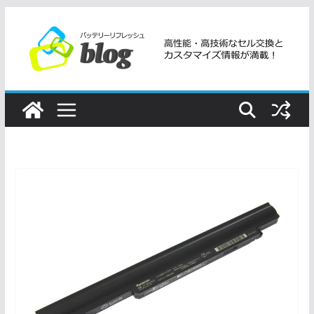
コ
ン
テ
ン
ツ
へ
ス
キ
ッ
プ