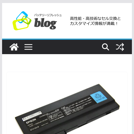
コ
ン
テ
ン
ツ
へ
ス
キ
ッ
プ