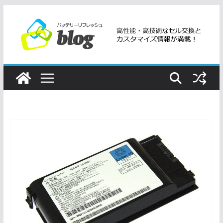
コ
ン
テ
ン
ツ
へ
ス
キ
ッ
プ