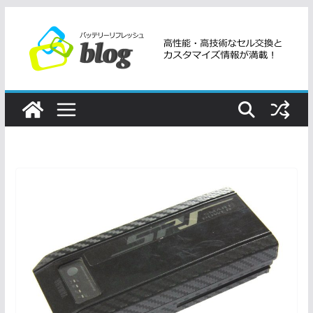
コ
ン
テ
ン
ツ
へ
ス
キ
ッ
プ