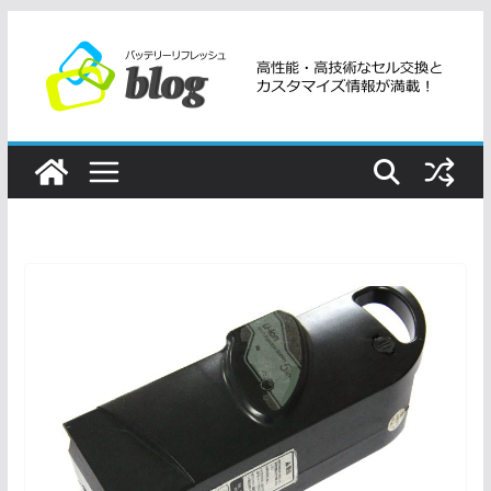
コ
ン
テ
ン
ツ
へ
ス
キ
ッ
プ