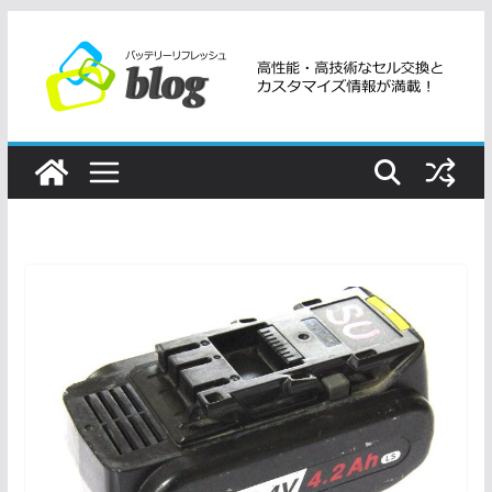
コ
ン
テ
ン
ツ
へ
ス
キ
ッ
プ