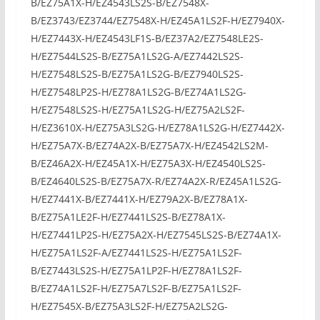
B/EZ75A1X-H/EZ4543LS2S-B/EZ7548X-
B/EZ3743/EZ3744/EZ7548X-H/EZ45A1LS2F-H/EZ7940X-
H/EZ7443X-H/EZ4543LF1S-B/EZ37A2/EZ7548LE2S-
H/EZ7544LS2S-B/EZ75A1LS2G-A/EZ7442LS2S-
H/EZ7548LS2S-B/EZ75A1LS2G-B/EZ7940LS2S-
H/EZ7548LP2S-H/EZ78A1LS2G-B/EZ74A1LS2G-
H/EZ7548LS2S-H/EZ75A1LS2G-H/EZ75A2LS2F-
H/EZ3610X-H/EZ75A3LS2G-H/EZ78A1LS2G-H/EZ7442X-
H/EZ75A7X-B/EZ74A2X-B/EZ75A7X-H/EZ4542LS2M-
B/EZ46A2X-H/EZ45A1X-H/EZ75A3X-H/EZ4540LS2S-
B/EZ4640LS2S-B/EZ75A7X-R/EZ74A2X-R/EZ45A1LS2G-
H/EZ7441X-B/EZ7441X-H/EZ79A2X-B/EZ78A1X-
B/EZ75A1LE2F-H/EZ7441LS2S-B/EZ78A1X-
H/EZ7441LP2S-H/EZ75A2X-H/EZ7545LS2S-B/EZ74A1X-
H/EZ75A1LS2F-A/EZ7441LS2S-H/EZ75A1LS2F-
B/EZ7443LS2S-H/EZ75A1LP2F-H/EZ78A1LS2F-
B/EZ74A1LS2F-H/EZ75A7LS2F-B/EZ75A1LS2F-
H/EZ7545X-B/EZ75A3LS2F-H/EZ75A2LS2G-