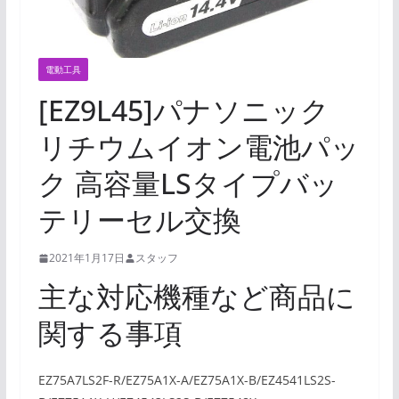
電動工具
[EZ9L45]パナソニック
リチウムイオン電池パッ
ク 高容量LSタイプバッ
テリーセル交換
2021年1月17日
スタッフ
主な対応機種など商品に
関する事項
EZ75A7LS2F-R/EZ75A1X-A/EZ75A1X-B/EZ4541LS2S-