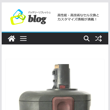
コ
ン
テ
ン
ツ
へ
ス
キ
ッ
プ