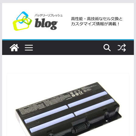
コ
ン
テ
ン
ツ
へ
ス
キ
ッ
プ