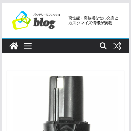
コ
ン
テ
ン
ツ
へ
ス
キ
ッ
プ