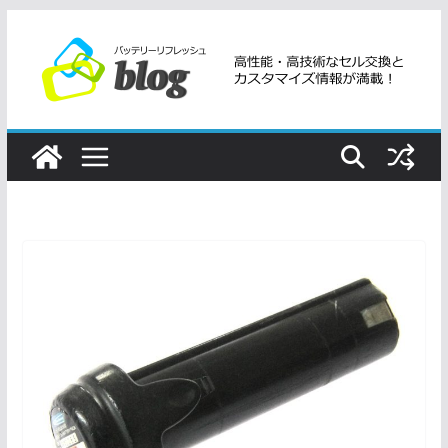
コ
ン
テ
ン
ツ
へ
ス
キ
ッ
プ