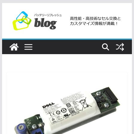
コ
ン
テ
ン
ツ
へ
ス
キ
ッ
プ