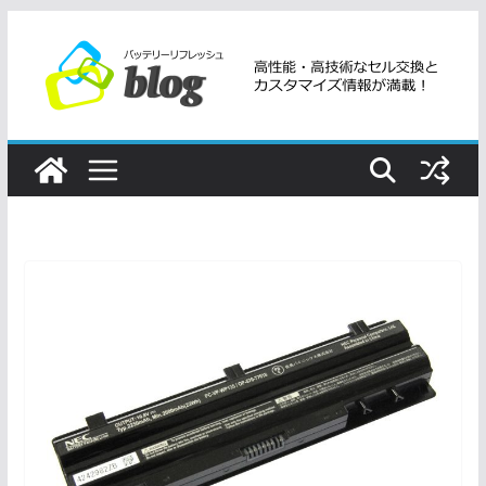
コ
ン
テ
ン
ツ
へ
ス
キ
ッ
プ