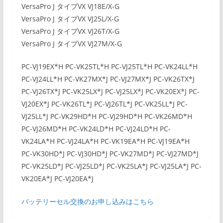
VersaPro J タイプVX VJ18E/X-G
VersaPro J タイプVX VJ25L/X-G
VersaPro J タイプVX VJ26T/X-G
VersaPro J タイプVX VJ27M/X-G
PC-VJ19EX*H PC-VK25TL*H PC-VJ25TL*H PC-VK24LL*H
PC-VJ24LL*H PC-VK27MX*J PC-VJ27MX*J PC-VK26TX*J
PC-VJ26TX*J PC-VK25LX*J PC-VJ25LX*J PC-VK20EX*J PC-
VJ20EX*J PC-VK26TL*J PC-VJ26TL*J PC-VK25LL*J PC-
VJ25LL*J PC-VK29HD*H PC-VJ29HD*H PC-VK26MD*H
PC-VJ26MD*H PC-VK24LD*H PC-VJ24LD*H PC-
VK24LA*H PC-VJ24LA*H PC-VK19EA*H PC-VJ19EA*H
PC-VK30HD*J PC-VJ30HD*J PC-VK27MD*J PC-VJ27MD*J
PC-VK25LD*J PC-VJ25LD*J PC-VK25LA*J PC-VJ25LA*J PC-
VK20EA*J PC-VJ20EA*J
バッテリーセル交換のお申し込みはこちら