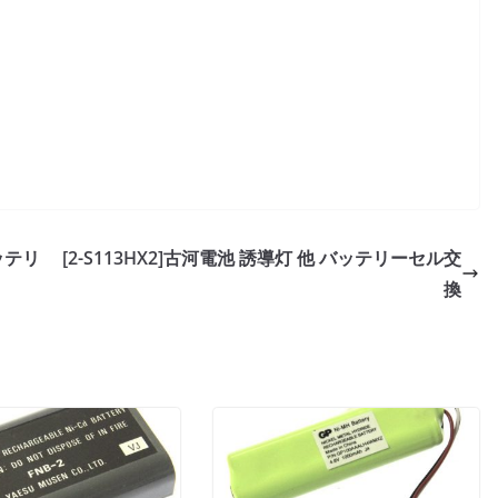
バッテリ
[2-S113HX2]古河電池 誘導灯 他 バッテリーセル交
換