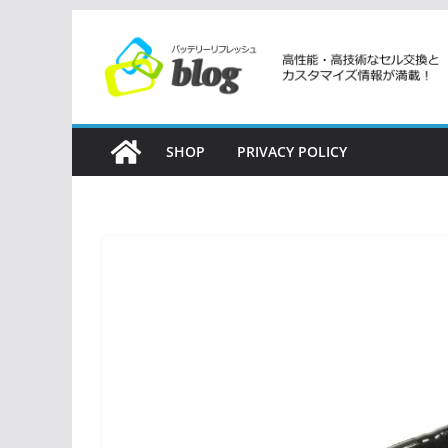
コ
ン
テ
ン
ツ
SHOP
PRIVACY POLICY
へ
ス
キ
ッ
プ