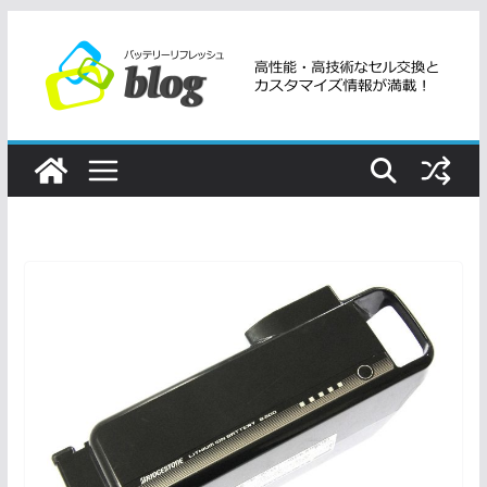
コ
ン
テ
ン
ツ
へ
ス
キ
ッ
プ