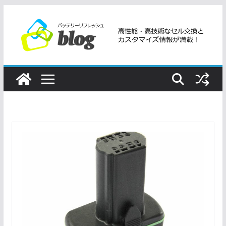
コ
ン
テ
ン
ツ
へ
ス
キ
ッ
プ