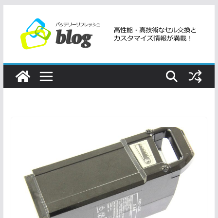
コ
ン
テ
ン
ツ
へ
ス
キ
ッ
プ