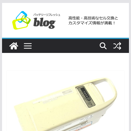
コ
ン
テ
ン
ツ
へ
ス
キ
ッ
プ