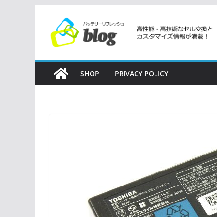
コ
ン
テ
ン
ツ
SHOP
PRIVACY POLICY
へ
ス
キ
ッ
プ