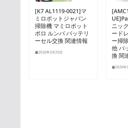
[K7 AL1119-0021]マ
[AMC1
ミロボットジャパン
UE]P
掃除機 マミロボット
ニック
ポロ ルンバ バッテリ
ード
ーセル交換 関連情報
ー掃除機
他 バ
2026年3月25日
換 関
2026年