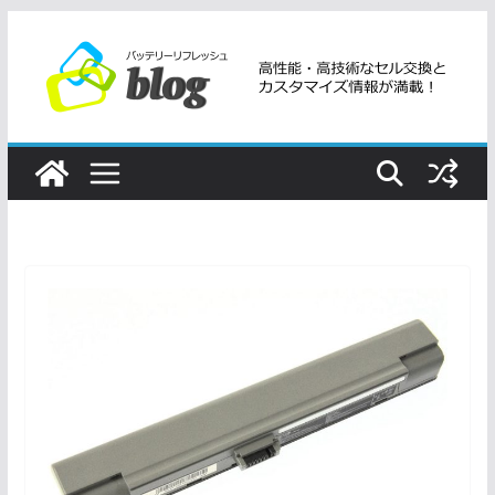
コ
ン
テ
ン
ツ
へ
ス
キ
ッ
プ