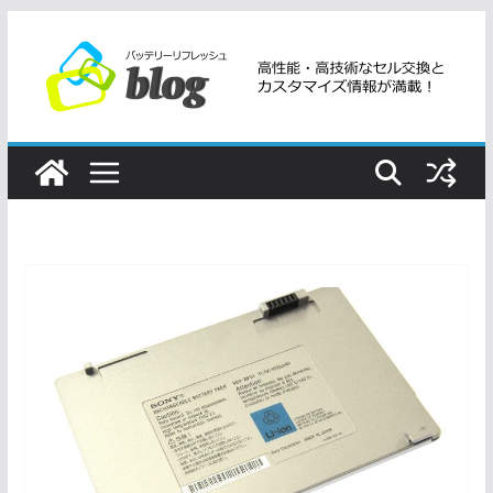
コ
ン
テ
ン
ツ
へ
ス
キ
ッ
プ