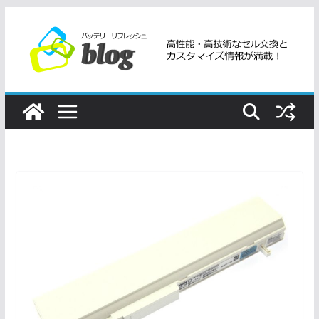
コ
ン
テ
ン
ツ
へ
ス
キ
ッ
プ