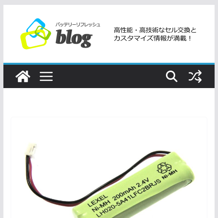
コ
ン
テ
ン
ツ
へ
ス
キ
ッ
プ