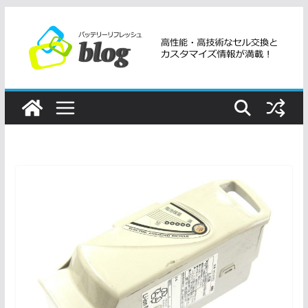
コ
ン
テ
ン
ツ
へ
ス
キ
ッ
プ