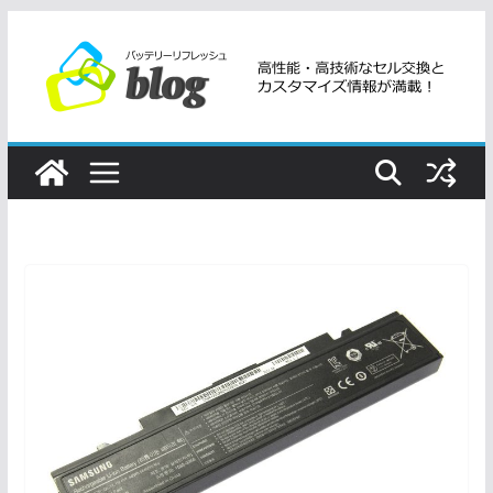
コ
ン
テ
ン
ツ
へ
ス
キ
ッ
プ