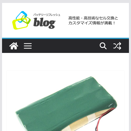
コ
ン
テ
ン
ツ
へ
ス
キ
ッ
プ