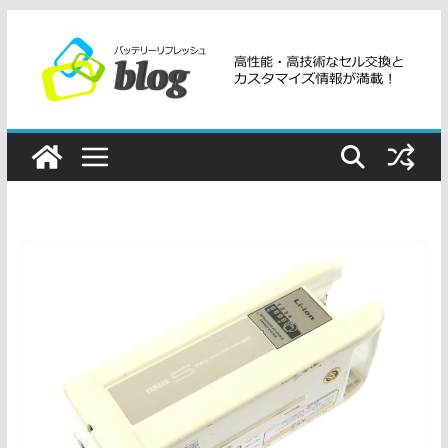
コ
ン
テ
ン
ツ
へ
ス
キ
ッ
プ