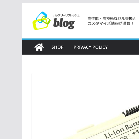
コ
ン
テ
ン
ツ
SHOP
PRIVACY POLICY
へ
ス
キ
ッ
プ