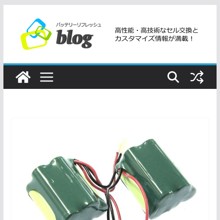
コ
ン
テ
ン
ツ
へ
ス
キ
ッ
プ