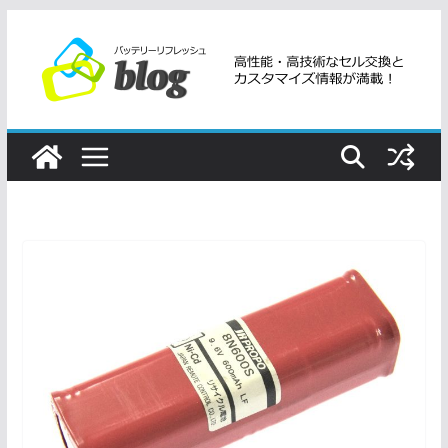
コ
ン
テ
ン
ツ
へ
ス
キ
ッ
プ