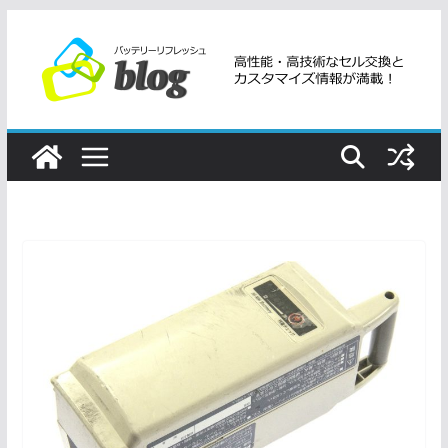
コ
ン
テ
ン
ツ
へ
ス
キ
ッ
プ