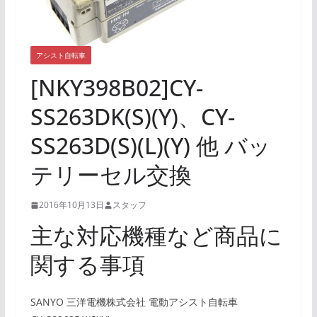
アシスト自転車
[NKY398B02]CY-
SS263DK(S)(Y)、CY-
SS263D(S)(L)(Y) 他 バッ
テリーセル交換
2016年10月13日
スタッフ
主な対応機種など商品に
関する事項
SANYO 三洋電機株式会社 電動アシスト自転車