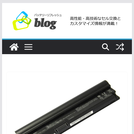
コ
ン
テ
ン
ツ
へ
ス
キ
ッ
プ